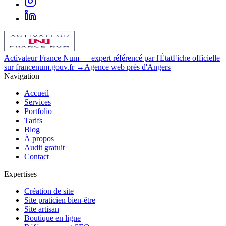
Activateur France Num
— expert référencé par l'État
Fiche officielle
sur francenum.gouv.fr →
Agence web près d'Angers
Navigation
Accueil
Services
Portfolio
Tarifs
Blog
À propos
Audit gratuit
Contact
Expertises
Création de site
Site praticien bien-être
Site artisan
Boutique en ligne