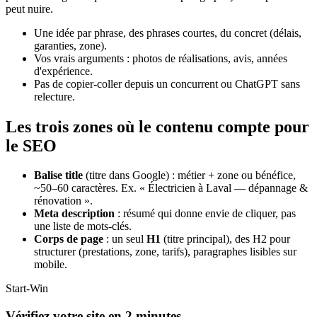
peut nuire.
Une idée par phrase, des phrases courtes, du concret (délais,
garanties, zone).
Vos vrais arguments : photos de réalisations, avis, années
d'expérience.
Pas de copier-coller depuis un concurrent ou ChatGPT sans
relecture.
Les trois zones où le contenu compte pour
le SEO
Balise title
(titre dans Google) : métier + zone ou bénéfice,
~50–60 caractères. Ex. « Électricien à Laval — dépannage &
rénovation ».
Meta description
: résumé qui donne envie de cliquer, pas
une liste de mots-clés.
Corps de page
: un seul
H1
(titre principal), des H2 pour
structurer (prestations, zone, tarifs), paragraphes lisibles sur
mobile.
Start-Win
Vérifiez votre site en 2 minutes