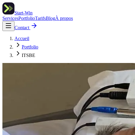
Start-Win
Services
Portfolio
Tarifs
Blog
À propos
Contact
Accueil
Portfolio
ITSBE