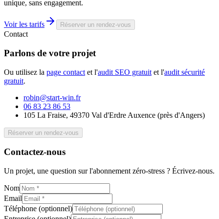
unique, sans engagement.
Voir les tarifs
Réserver un rendez-vous
Contact
Parlons de votre
projet
Ou utilisez la
page contact
et l'
audit SEO gratuit
et l'
audit sécurité
gratuit
.
robin@start-win.fr
06 83 23 86 53
105 La Fraise, 49370 Val d'Erdre Auxence
(
près d'Angers
)
Réserver un rendez-vous
Contactez-nous
Un projet, une question sur l'abonnement zéro-stress ? Écrivez-nous.
Nom
Email
Téléphone (optionnel)
Entreprise (optionnel)