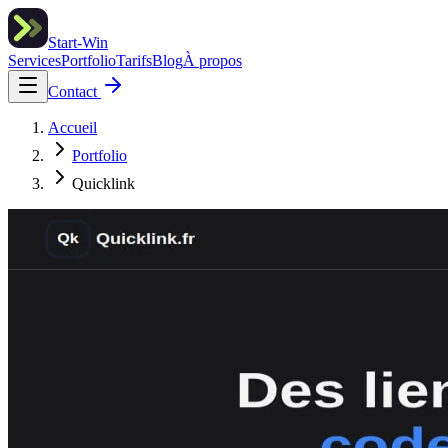
Start-Win
Services
Portfolio
Tarifs
Blog
À propos
Contact
Accueil
Portfolio
Quicklink