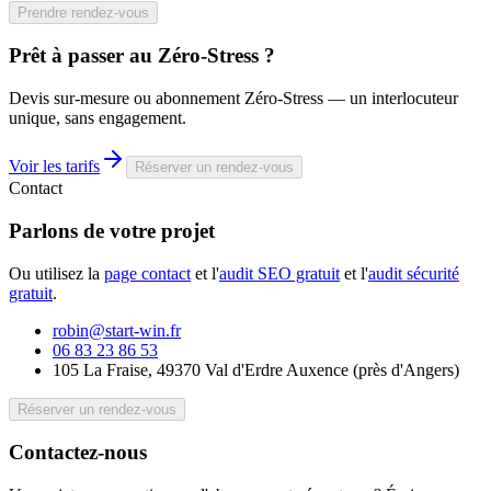
Prendre rendez-vous
Prêt à passer au
Zéro-Stress
?
Devis sur-mesure ou abonnement Zéro-Stress — un interlocuteur
unique, sans engagement.
Voir les tarifs
Réserver un rendez-vous
Contact
Parlons de votre
projet
Ou utilisez la
page contact
et l'
audit SEO gratuit
et l'
audit sécurité
gratuit
.
robin@start-win.fr
06 83 23 86 53
105 La Fraise, 49370 Val d'Erdre Auxence
(
près d'Angers
)
Réserver un rendez-vous
Contactez-nous