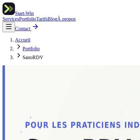
Start-Win
Services
Portfolio
Tarifs
Blog
À propos
Contact
Accueil
Portfolio
SanoRDV