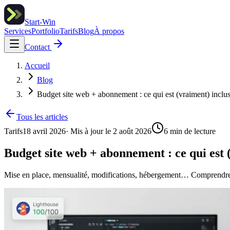
Start-Win
Services
Portfolio
Tarifs
Blog
À propos
Contact
Accueil
Blog
Budget site web + abonnement : ce qui est (vraiment) inclu
Tous les articles
Tarifs
18 avril 2026
· Mis à jour le
2 août 2026
6
min de lecture
Budget site web + abonnement : ce qui est 
Mise en place, mensualité, modifications, hébergement… Comprendre un