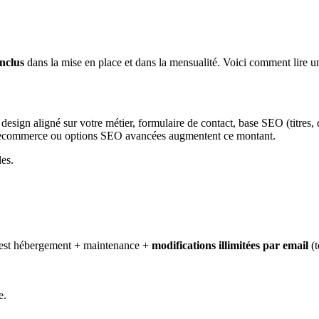
inclus
dans la mise en place et dans la mensualité. Voici comment lire u
esign aligné sur votre métier, formulaire de contact, base SEO (titres, d
— ecommerce ou options SEO avancées augmentent ce montant.
les.
: c'est hébergement + maintenance +
modifications illimitées par email
(
e.