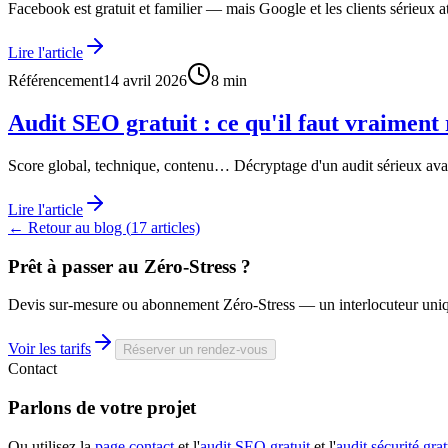
Facebook est gratuit et familier — mais Google et les clients sérieux
Lire l'article
Référencement
14 avril 2026
8
min
Audit SEO gratuit : ce qu'il faut vraiment 
Score global, technique, contenu… Décryptage d'un audit sérieux ava
Lire l'article
← Retour au blog (
17
articles)
Prêt à passer au
Zéro-Stress
?
Devis sur-mesure ou abonnement Zéro-Stress — un interlocuteur uni
Voir les tarifs
Réserver un rendez-vous
Contact
Parlons de votre
projet
Ou utilisez la
page contact
et l'
audit SEO gratuit
et l'
audit sécurité grat