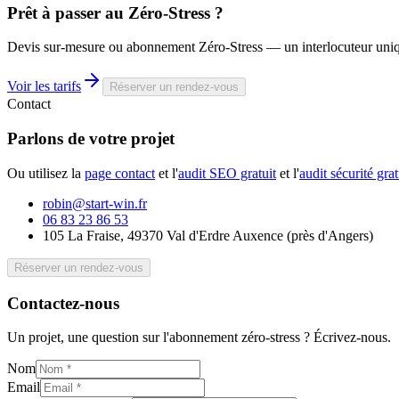
Prêt à passer au
Zéro-Stress
?
Devis sur-mesure ou abonnement Zéro-Stress — un interlocuteur uni
Voir les tarifs
Réserver un rendez-vous
Contact
Parlons de votre
projet
Ou utilisez la
page contact
et l'
audit SEO gratuit
et l'
audit sécurité grat
robin@start-win.fr
06 83 23 86 53
105 La Fraise, 49370 Val d'Erdre Auxence
(
près d'Angers
)
Réserver un rendez-vous
Contactez-nous
Un projet, une question sur l'abonnement zéro-stress ? Écrivez-nous.
Nom
Email