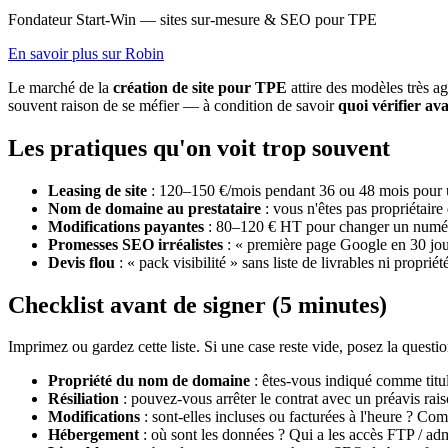
Fondateur Start-Win — sites sur-mesure & SEO pour TPE
En savoir plus sur Robin
Le marché de la
création de site pour TPE
attire des modèles très ag
souvent raison de se méfier — à condition de savoir
quoi vérifier av
Les pratiques qu'on voit trop souvent
Leasing de site
: 120–150 €/mois pendant 36 ou 48 mois pour un 
Nom de domaine au prestataire
: vous n'êtes pas propriétaire
Modifications payantes
: 80–120 € HT pour changer un numér
Promesses SEO irréalistes
: « première page Google en 30 jou
Devis flou
: « pack visibilité » sans liste de livrables ni proprié
Checklist avant de signer (5 minutes)
Imprimez ou gardez cette liste. Si une case reste vide, posez la question
Propriété du nom de domaine
: êtes-vous indiqué comme titu
Résiliation
: pouvez-vous arrêter le contrat avec un préavis ra
Modifications
: sont-elles incluses ou facturées à l'heure ? Co
Hébergement
: où sont les données ? Qui a les accès FTP / ad