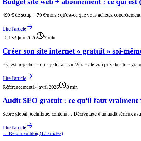
Budget site web + abonnement : ce qui est 
490 € de setup + 79 €/mois : qu'est-ce que vous achetez concrètement ?
Lire l'article
Tarifs
3 juin 2026
7
min
Créer son site internet « gratuit » soi-même
« C'est trop cher » ou « je le fais sur Wix » : le vrai prix du site « gra
Lire l'article
Référencement
14 avril 2026
8
min
Audit SEO gratuit : ce qu'il faut vraiment 
Score global, technique, contenu… Décryptage d'un audit sérieux ava
Lire l'article
← Retour au blog (
17
articles)