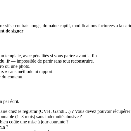
ressifs : contrats longs, domaine captif, modifications facturées à la carte
ant de signer
.
template, avec pénalités si vous partez avant la fin.
 du .fr — impossible de partir sans tout reconstruire.
o ou une photo.
rs » sans méthode ni rapport.
té du contenu.
 par écrit.
laire chez le registrar (OVH, Gandi…) ? Vous devez pouvoir récupérer 
isonnable (1–3 mois) sans indemnité abusive ?
mbien coûte une mise à jour courante ?
min ?