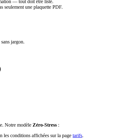
tion — tout doit être listé.
pas seulement une plaquette PDF.
 sans jargon.
)
e. Notre modèle
Zéro-Stress
:
 les conditions affichées sur la page
tarifs
.